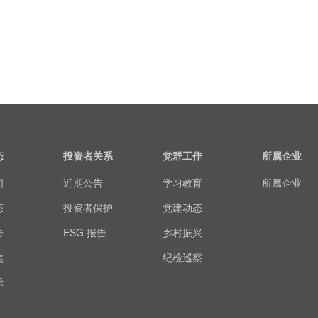
以来，保利久联十分重视数字
现代化产业升级工作，紧紧围
团发展规划，从强基、上云、
态
投资者关系
党群工作
所属企业
闻
近期公告
学习教育
所属企业
态
投资者保护
党建动态
告
ESG 报告
乡村振兴
焦
纪检巡察
示