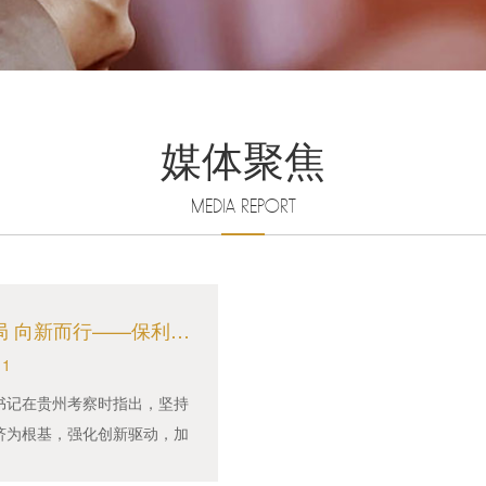
媒体聚焦
MEDIA REPORT
场景破局 向新而行——保利久联“智改数转”激活新质生产力
11
书记在贵州考察时指出，坚持
济为根基，强化创新驱动，加
业转型升级，做强做优数字经