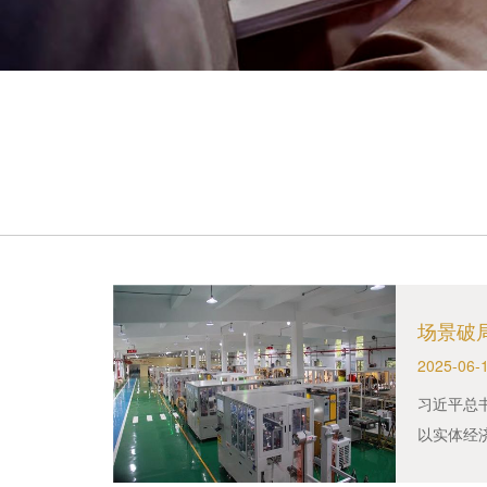
2025-06-
习近平总
以实体经
快传统产